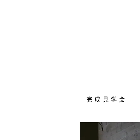
​完 成 見 学 会